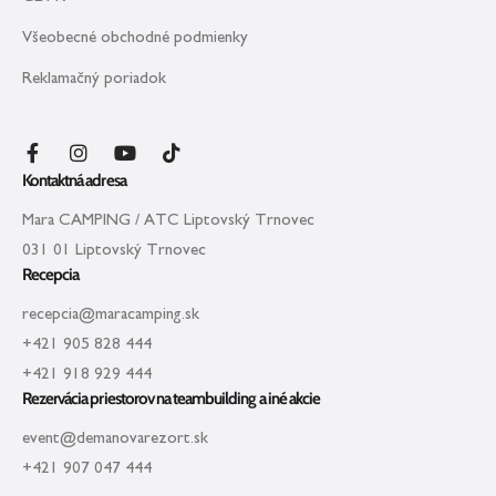
Tym
krásne
Všeobecné obchodné podmienky
razem
upravený
z
a má
Reklamačný poriadok
rodziną
príjemnú
mieliśmy
atmosféru.
przyjemność
Kontaktná adresa
spędzić
Vieme
czas
si
Mara CAMPING / ATC Liptovský Trnovec
w
predstaviť,
031 01 Liptovský Trnovec
nowo
že v
Recepcia
powstałych
letnej
recepcia@maracamping.sk
apartamentach..
sezóne
Wszystko
to tu
+421 905 828 444
nowe
musí
+421 918 929 444
i na
byť
Rezervácia priestorov na teambuilding a iné akcie
najwyższym
ešte
event@demanovarezort.sk
poziomie.
živšie
+421 907 047 444
Polecam
a