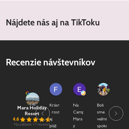
Nájdete nás aj na TikToku
Recenzie návštevníkov
Filip F.
Elvis
Viktória B
2 týždne ago
3 týždne ago
3 mesiace ago
Krásne
Na
Boli
Idea
Mara Holiday
prostredie
Camping
sme
miej
Resort
aj
Mara
veľmi
na
4.6
Na základe 17 recenzií
pláž
z
spokojní
wyp